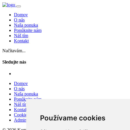
Domov
O nás
Naša ponuka
Ponúknite nám
Náš tím
Kontakt
Načítavám...
Sledujte nás
Domov
O nás
Naša ponuka
Ponúknite nám
Náš tím
Kontakt
Cookies
Používame cookies
Admin
© 2026 Komerčné Reality, s.r.o.